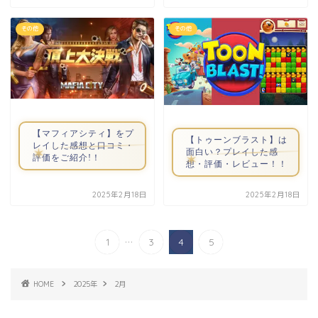
その他
その他
【マフィアシティ】をプ
【トゥーンブラスト】は
レイした感想と口コミ・
面白い？プレイした感
評価をご紹介!！
想・評価・レビュー！！
2025年2月18日
2025年2月18日
...
1
3
4
5
HOME
2025年
2月