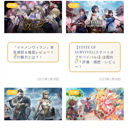
その他
その他
『イケメンヴィラン』本
【STATE OF
音感想＆徹底レビュー！
SURVIVAL(ステートオ
その魅力とは？！
ブサバイバル)】は面白
い？評価・感想・レビュ
ー！
2025年2月18日
2025年2月18日
その他
その他