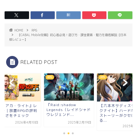
HOME
RPG
【CABAL Mobile攻略】初心者必見！遊び方・課金要素・魅力を徹底解説【日本
版レビュー】
RELATED POST
RPG
RPG
aid:shadow
【六本木サディスティッ
『オリアカ・ライト
gends（レイドシャド
クナイト】ハードな大人
ビュー｜放置RPGの
ジェンド...
ストーリーがクセにな
と面白さをチェック
る...
2025年2月19日
2026年4
2025年7月4日