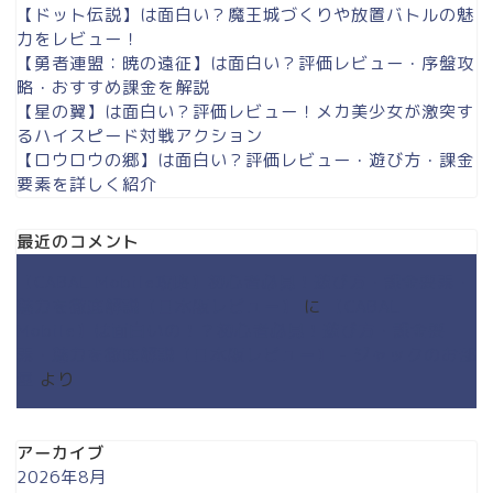
【ドット伝説】は面白い？魔王城づくりや放置バトルの魅
力をレビュー！
【勇者連盟：暁の遠征】は面白い？評価レビュー・序盤攻
略・おすすめ課金を解説
【星の翼】は面白い？評価レビュー！メカ美少女が激突す
るハイスピード対戦アクション
【ロウロウの郷】は面白い？評価レビュー・遊び方・課金
要素を詳しく紹介
最近のコメント
【CABAL Mobile攻略】初心者必見！遊び方・課金要素・
魅力を徹底解説【日本版レビュー】
に
【CABAL
Mobile】は面白いの！？初心者必見！遊び方・課金要
素・魅力を徹底解説【日本版レビュー】 - ジャックのお部
屋
より
アーカイブ
2026年8月