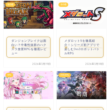
その他
その他
ダンジョンブレイクは面
メダロットSを徹底紹
白い？中毒性抜群のハク
介！シリーズ初アプリで
スラ放置RPGを徹底レビ
楽しむ3vs3ロボットバト
ュー
ルRPG
2026年3月19日
2026年3月18日
RPG
MMORPG