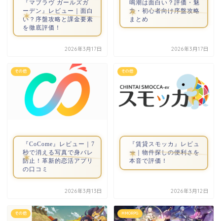
『マブラヴ ガールズガ
鳴潮は面白い？評価・魅
ーデン』レビュー｜面白
力・初心者向け序盤攻略
い？序盤攻略と課金要素
まとめ
を徹底評価！
2026年3月17日
2026年3月17日
その他
その他
『CoCome』レビュー｜7
『賃貸スモッカ』レビュ
秒で消える写真で身バレ
ー｜物件探しの便利さを
防止！革新的恋活アプリ
本音で評価！
の口コミ
2026年3月13日
2026年3月12日
その他
MMORPG