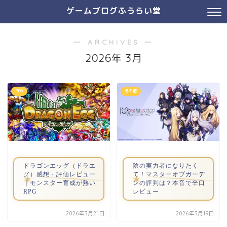
ゲームブログふうらい堂
― ARCHIVES ―
2026年 3月
RPG
その他
ドラゴンエッグ（ドラエ
陰の実力者になりたく
グ）感想・評価レビュー
て！マスターオブガーデ
｜モンスター育成が熱い
ンの評判は？本音で辛口
RPG
レビュー
2026年3月21日
2026年3月19日