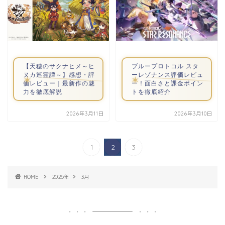
【天穂のサクナヒメ～ヒ
ブループロトコル スタ
ヌカ巡霊譚～】感想・評
ーレゾナンス評価レビュ
価レビュー｜最新作の魅
ー！面白さと課金ポイン
力を徹底解説
トを徹底紹介
2026年3月11日
2026年3月10日
1
2
3
HOME
2026年
3月