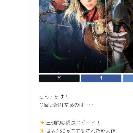
こんにちは！
今回ご紹介するのは……
圧倒的な成長スピード！
世界150ヵ国で愛された超大作！