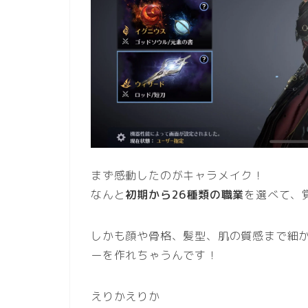
まず感動したのがキャラメイク！
なんと
初期から26種類の職業
を選べて、
しかも顔や骨格、髪型、肌の質感まで細
ーを作れちゃうんです！
えりかえりか