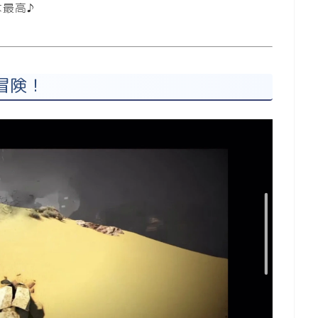
は最高♪
冒険！