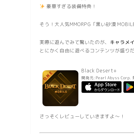
豪華すぎる装備特典！
そう！大人気MMORPG「黒い砂漠 MOBI
実際に遊んでみて驚いたのが、
キャラメ
とにかく自由に遊べるコンテンツが盛り
Black Desert+
開発元:
Pearl Abyss Corp.
さっそくレビューしていきますよ～！