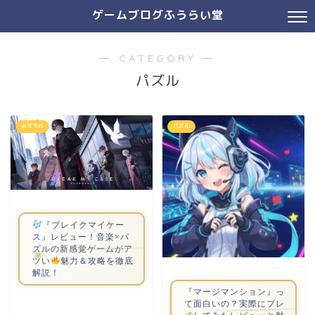
ゲームブログふうらい堂
― CATEGORY ―
パズル
おすすめ
パズル
『ブレイクマイケー
ス』レビュー！音楽×パ
ズルの新感覚ゲームがア
ツい
魅力＆攻略を徹底
解説！
『マージマンション』っ
て面白いの？実際にプレ