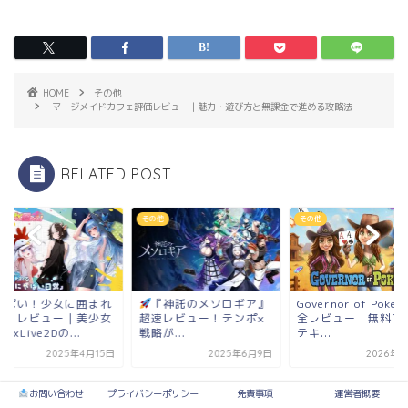
HOME
その他
マージメイドカフェ評価レビュー｜魅力・遊び方と無課金で進める攻略法
RELATED POST
他
その他
その他
やばい！少女に囲まれ
『神託のメソロギア』
Governor of Poker
！】レビュー｜美少女
超速レビュー！テンポ×
全レビュー｜無料で
成×Live2Dの...
戦略が...
テキ...
2025年4月15日
2025年6月9日
2026年1
お問い合わせ
プライバシーポリシー
免責事項
運営者概要