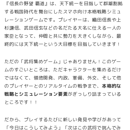
『信長の野望 覇道』は、天下統一を目指して群雄割拠
する戦国時代を舞台にしたスマホ向け本格戦略シミュ
レーションゲームです。プレイヤーは、織田信長や上
杉謙信、武田信玄などの名だたる大名に仕える一人の
家臣となって、仲間と共に勢力を大きくしながら、最
終的には天下統一という大目標を目指していきます！
ただの「武将集めゲーム」じゃありません！このゲー
ムのすごいところは、ただキャラクターを集めるだけ
ではなくて、領地開発、内政、軍備、外交、そして他
のプレイヤーとのリアルタイムの戦争まで、
本格的な
戦略とシミュレーション要素
がぎっしり詰まっている
ところです！！
だから、プレイするたびに新しい発見や学びがあって
「今日はこうしてみよう」「次はこの武将で挑んでみ