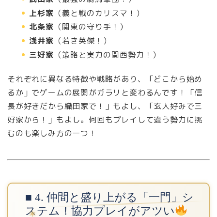
上杉家
（義と戦のカリスマ！）
北条家
（関東の守り手！）
浅井家
（若き英傑！）
三好家
（策略と実力の関西勢力！）
それぞれに異なる特徴や戦略があり、「どこから始め
るか」でゲームの展開がガラリと変わるんです！「信
長が好きだから織田家で！」もよし、「玄人好みで三
好家から！」もよし。何回もプレイして違う勢力に挑
むのも楽しみ方の一つ！
■ 4. 仲間と盛り上がる「一門」シ
ステム！協力プレイがアツい