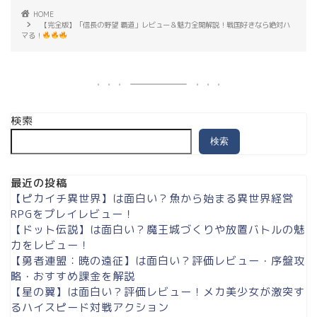
HOME
【完全版】「信長の野望 覇道」レビュー＆魅力全開解説！戦国好きなら絶対ハ
マる！
検索
検索
最近の投稿
【ピカイチ異世界】は面白い？魚から始まる異世界経営
RPGをプレイレビュー！
【ドット伝説】は面白い？魔王城づくりや放置バトルの魅
力をレビュー！
【勇者連盟：暁の遠征】は面白い？評価レビュー・序盤攻
略・おすすめ課金を解説
【星の翼】は面白い？評価レビュー！メカ美少女が激突す
るハイスピード対戦アクション