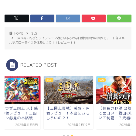
HOME
SLG
異世界のんびりライフ～モン娘とゆるふわな日常:異世界の世界でチートなスキ
ルでスローライフを体験しよう！！レビュー！！
RELATED POST
SLG
SLG
ブラウザ三国志 天】感
【三國志真戦】感想・評
【信長の野望 出陣】
・評価レビュー！三国
価レビュー！本当におも
で面白い！戦国の世
ファン必見の本格戦...
しろいの？！
いて制覇！？究極の歴.
2025年11月5日
2025年2月19日
2025年4月