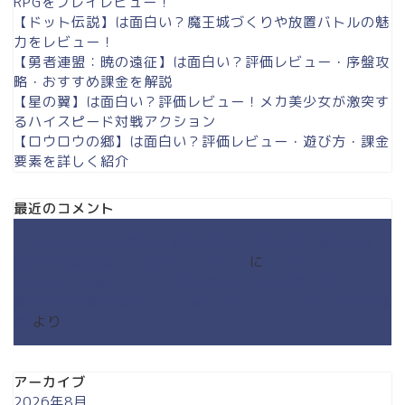
RPGをプレイレビュー！
【ドット伝説】は面白い？魔王城づくりや放置バトルの魅
力をレビュー！
【勇者連盟：暁の遠征】は面白い？評価レビュー・序盤攻
略・おすすめ課金を解説
【星の翼】は面白い？評価レビュー！メカ美少女が激突す
るハイスピード対戦アクション
【ロウロウの郷】は面白い？評価レビュー・遊び方・課金
要素を詳しく紹介
最近のコメント
【CABAL Mobile攻略】初心者必見！遊び方・課金要素・
魅力を徹底解説【日本版レビュー】
に
【CABAL
Mobile】は面白いの！？初心者必見！遊び方・課金要
素・魅力を徹底解説【日本版レビュー】 - ジャックのお部
屋
より
アーカイブ
2026年8月