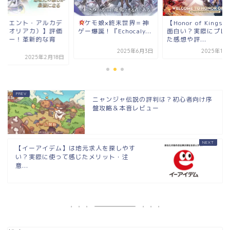
ケモ娘×終末世界＝神
【Honor of Kings】は
【オリエント・アル
爆誕！『Echocaly...
面白い？実際にプレイし
ィア（オリアカ）】
た感想や評...
レビュー！革新的な
成...
2025年6月3日
2025年11月16日
2025年2
ニャンジャ伝説の評判は？初心者向け序
盤攻略＆本音レビュー
【イーアイデム】は地元求人を探しやす
い？実際に使って感じたメリット・注
意...