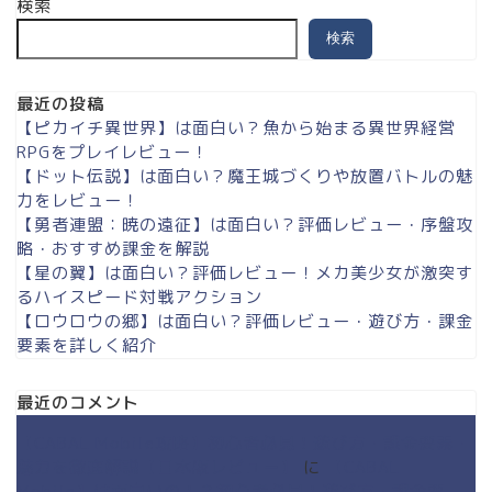
検索
検索
最近の投稿
【ピカイチ異世界】は面白い？魚から始まる異世界経営
RPGをプレイレビュー！
【ドット伝説】は面白い？魔王城づくりや放置バトルの魅
力をレビュー！
【勇者連盟：暁の遠征】は面白い？評価レビュー・序盤攻
略・おすすめ課金を解説
【星の翼】は面白い？評価レビュー！メカ美少女が激突す
るハイスピード対戦アクション
【ロウロウの郷】は面白い？評価レビュー・遊び方・課金
要素を詳しく紹介
最近のコメント
【CABAL Mobile攻略】初心者必見！遊び方・課金要素・
魅力を徹底解説【日本版レビュー】
に
【CABAL
Mobile】は面白いの！？初心者必見！遊び方・課金要